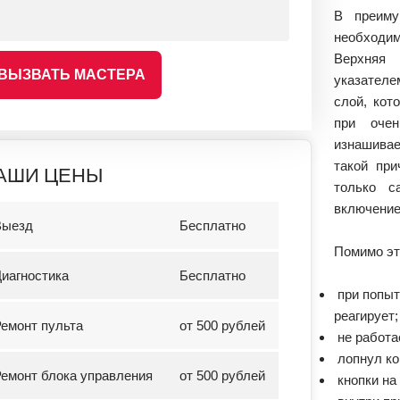
В преиму
необходи
Верхняя
ВЫЗВАТЬ МАСТЕРА
указател
слой, кот
при очен
изнашивае
такой при
АШИ ЦЕНЫ
только с
включение
Выезд
Бесплатно
Помимо эт
иагностика
Бесплатно
при попыт
реагирует;
емонт пульта
от 500 рублей
не работа
лопнул ко
емонт блока управления
от 500 рублей
кнопки на