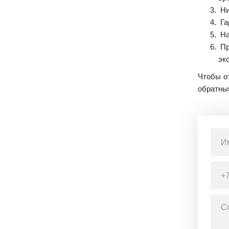
Ни
Га
На
Пр
эк
Чтобы от
обратны