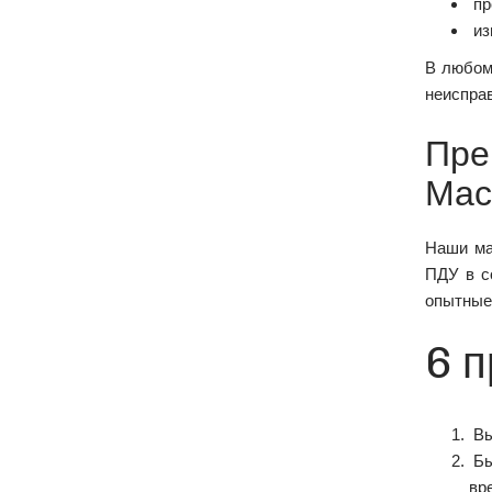
пр
из
В любом
неисправ
Пре
Мас
Наши ма
ПДУ в с
опытные
6 п
Вы
Бы
вр