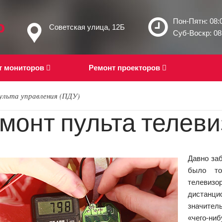
Пон-Пятн: 08:0
Советская улица, 12Б
Суб-Воскр: 08:
т мониторов
Ремонт проекторов
ульта управления (ПДУ)
монт пульта телеви
Давно за
было то
телевизо
дистанц
значител
«чего-н