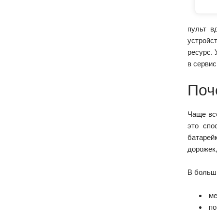
пульт в
устройст
ресурс. 
в сервис
Поч
Чаще вс
это спо
батарей
дорожек,
В больш
ме
по