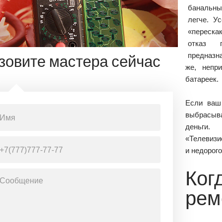
банальны
легче. У
«переска
отказ п
предназн
зовите мастера сейчас
же, непр
батареек.
Если ваш 
выбрасыва
деньги.
«Телевизи
и недорог
Ког
рем