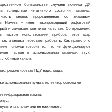
щественном большинстве случаев починка ДУ
ма вследствие негативного состояния клавиш.
 часть кнопок прорезиненная со знаковым
ем. Нижняя – имеет токопроводящий графитовый
орый и замыкает контакты на плате. Со временем,
ь частом использовании прибора, этот шар
тся, и кнопки перестают работать. Как правило, о
чине поломки говорит то, что не функционируют
амые частые в использовании клавиши: звук,
, любимые каналы.
ого, ремонтировать ПДУ надо, когда:
ке использования пульта телевизор совсем не
ет инфракрасная лампа;
рпус;
 пульте «запали» или не нажимаются;