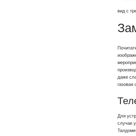
вид с т
За
Почитат
изображ
мероприя
произво
даже сл
газовая 
Тел
Для уст
случае у
Талдоме