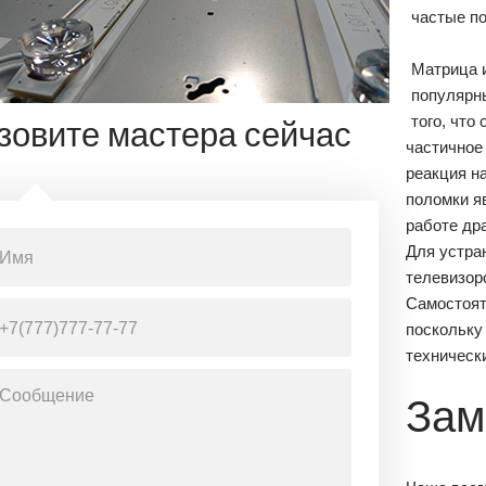
частые по
Матрица и
популярн
того, что
зовите мастера сейчас
частичное 
реакция н
поломки я
работе др
Для устра
телевизор
Самостоят
поскольку
техническ
Зам