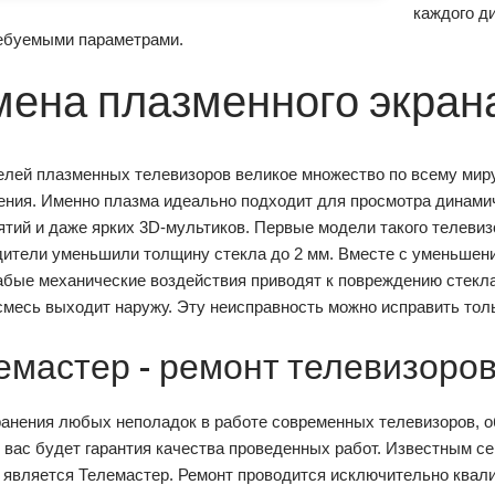
каждого д
ребуемыми параметрами.
мена плазменного экран
елей плазменных телевизоров великое множество по всему миру
ения. Именно плазма идеально подходит для просмотра динамич
тий и даже ярких 3D-мультиков. Первые модели такого телевиз
дители уменьшили толщину стекла до 2 мм. Вместе с уменьшен
абые механические воздействия приводят к повреждению стекла
смесь выходит наружу. Эту неисправность можно исправить толь
емастер - ремонт телевизоро
ранения любых неполадок в работе современных телевизоров, о
 вас будет гарантия качества проведенных работ. Известным с
 является Телемастер. Ремонт проводится исключительно ква