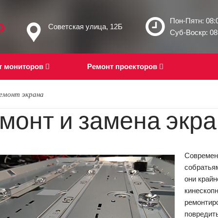
Пон-Пятн: 08:0
Советская улица, 12Б
Суб-Воскр: 08:
т мониторов
Ремонт проекторов
ремонт экрана
монт и замена экра
Современ
собратья
они край
кинескопн
ремонтиро
повредит