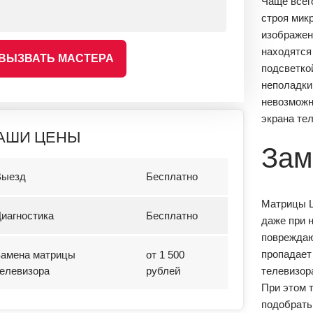
Чаще всег
строя мик
изображен
находятся
ВЫЗВАТЬ МАСТЕРА
подсветко
неполадки
невозможн
экрана те
АШИ ЦЕНЫ
Зам
Выезд
Бесплатно
Матрицы L
иагностика
Бесплатно
даже при 
повреждаю
пропадает
Замена матрицы
от 1 500
елевизора
рублей
телевизора
При этом 
подобрать