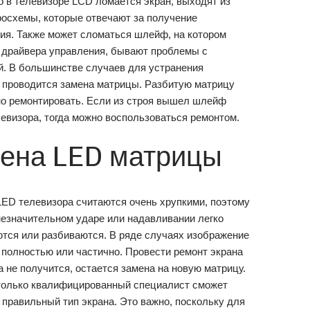
о в телевизоре LCD ломается экран, выходят из
росхемы, которые отвечают за получение
ия. Также может сломаться шлейф, на котором
 драйвера управления, бывают проблемы с
й. В большинстве случаев для устранения
 проводится замена матрицы. Разбитую матрицу
о ремонтировать. Если из строя вышел шлейф
левизора, тогда можно воспользоваться ремонтом.
ена LED матрицы
ED телевизора считаются очень хрупкими, поэтому
незначительном ударе или надавливании легко
тся или разбиваются. В ряде случаях изображение
 полностью или частично. Провести ремонт экрана
 не получится, остается замена на новую матрицу.
только квалифицированный специалист сможет
 правильный тип экрана. Это важно, поскольку для