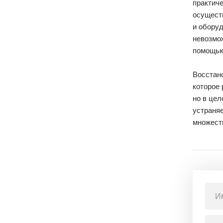
практиче
осуществ
и обору
невозмож
помощью
Восстан
которое 
но в цел
устраняе
множеств