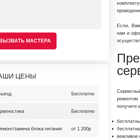
комплек
проведени
Если, Вам
нам и офо
осуществл
ВЫЗВАТЬ МАСТЕРА
Пре
сер
АШИ ЦЕНЫ
Сервисный
Выезд
Бесплатно
ремонтом 
получите 
иагностика
Бесплатно
бесплатны
емонт/замена блока питания
от 1 200р
бесплатна
вежливое 