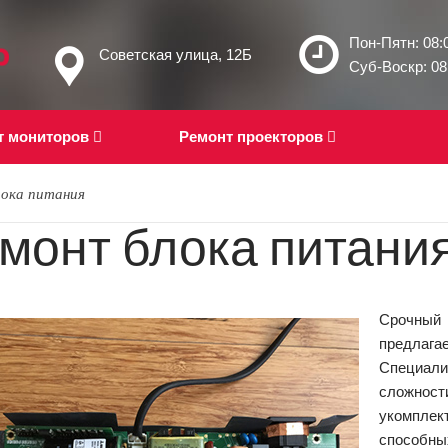
Пон-Пятн: 08:0
Советская улица, 12Б
Суб-Воскр: 08:
т мониторов
Ремонт проекторов
лока питания
монт блока питани
Срочный
предла
Специали
сложност
укомплек
способны