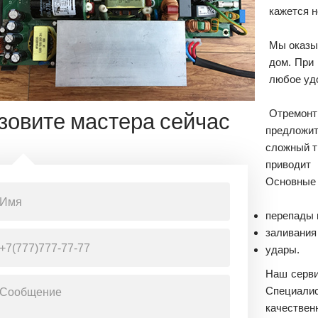
кажется 
Мы оказы
дом. При
любое удо
Отремонт
зовите мастера сейчас
предложит
сложный т
приводит
Основные 
перепады 
заливания
удары.
Наш серви
Специалис
качеств