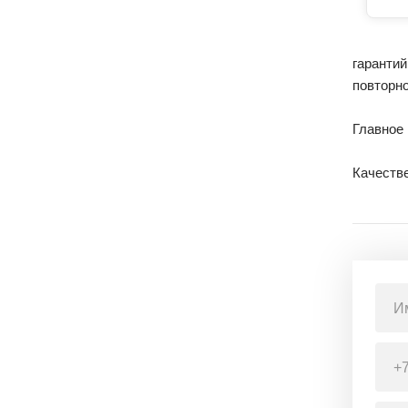
гаранти
повторн
Главное
Качестве